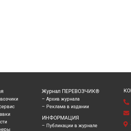
КО
ая
Журнал ПЕРЕВОЗЧИК®
возчики
Архив журнала
сервис
Реклама в издании
авки
ИНФОРМАЦИЯ
сти
Публикации в журнале
неры